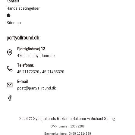
Kontakt
Handelsbetingelser
🎃
Sitemap
partyallround.dk
Fjordgårdsvej 13
4750 Lundby, Danmark
Telefonnr.
45 21172320
45 21456320
/
E-mail
post@partyallround.dk
2026 © Sydsjællands Reklame Balloner v/Michael Spring.
CVR-nummer: 13579288
Bankoplysninger: 3409 10814669