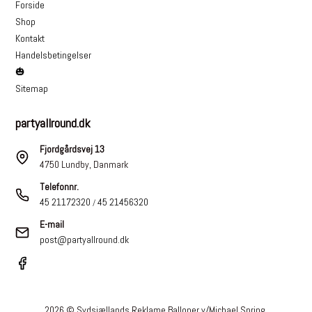
Forside
Shop
Kontakt
Handelsbetingelser
🎃
Sitemap
partyallround.dk
Fjordgårdsvej 13
4750 Lundby, Danmark
Telefonnr.
45 21172320
45 21456320
/
E-mail
post@partyallround.dk
2026 © Sydsjællands Reklame Balloner v/Michael Spring.