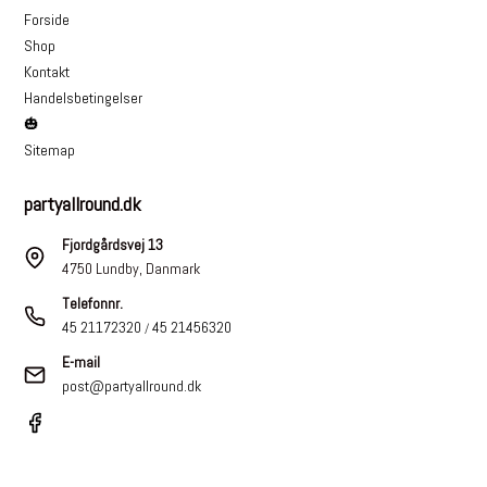
Forside
Shop
Kontakt
Handelsbetingelser
🎃
Sitemap
partyallround.dk
Fjordgårdsvej 13
4750 Lundby, Danmark
Telefonnr.
45 21172320
45 21456320
/
E-mail
post@partyallround.dk