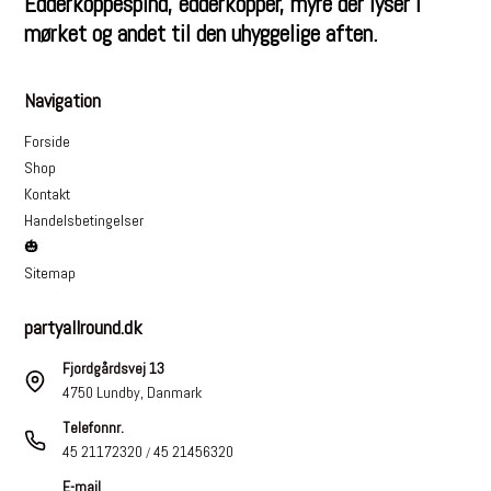
Edderkoppespind, edderkopper, myre der lyser i
mørket og andet til den uhyggelige aften.
Navigation
Forside
Shop
Kontakt
Handelsbetingelser
🎃
Sitemap
partyallround.dk
Fjordgårdsvej 13
4750 Lundby, Danmark
Telefonnr.
45 21172320
45 21456320
/
E-mail