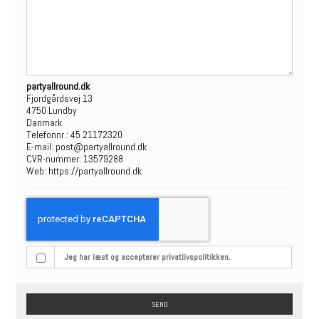
partyallround.dk
Fjordgårdsvej 13
4750 Lundby
Danmark
Telefonnr.:
45 21172320
E-mail:
post@partyallround.dk
CVR-nummer: 13579288
Web:
https://partyallround.dk
Jeg har læst og accepterer privatlivspolitikken.
SEND