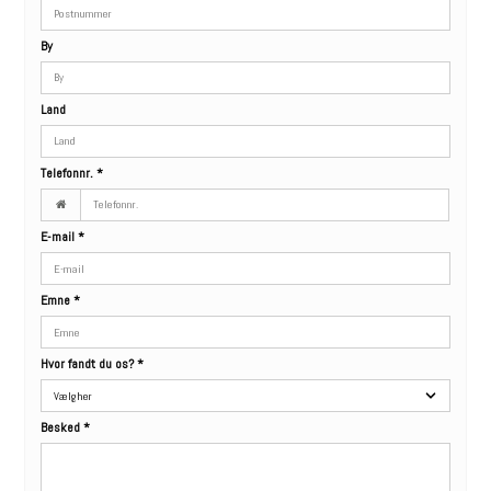
By
Land
Telefonnr.
*
E-mail
*
Emne
*
Hvor fandt du os?
*
Besked
*